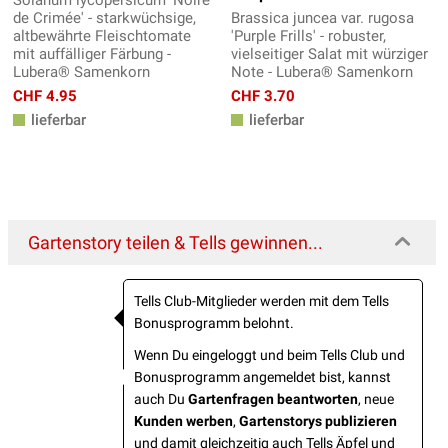
Solanum lycopersicum 'Noire
de Crimée' - starkwüchsige,
Brassica juncea var. rugosa
altbewährte Fleischtomate
'Purple Frills' - robuster,
mit auffälliger Färbung -
vielseitiger Salat mit würziger
Lubera® Samenkorn
Note - Lubera® Samenkorn
CHF 4.95
CHF 3.70
lieferbar
lieferbar
Gartenstory teilen & Tells gewinnen...
Tells Club-Mitglieder werden mit dem Tells
Bonusprogramm belohnt.
Wenn Du eingeloggt und beim Tells Club und
Bonusprogramm angemeldet bist, kannst
auch Du
Gartenfragen beantworten
, neue
Kunden werben
,
Gartenstorys publizieren
und damit gleichzeitig auch Tells Äpfel und