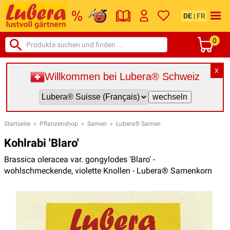
DE
|
FR
0
X
Willkommen bei Lubera® Schweiz
Startseite
»
Pflanzenshop
»
Samen
»
Lubera® Samen
Kohlrabi 'Blaro'
Brassica oleracea var. gongylodes 'Blaro' -
wohlschmeckende, violette Knollen - Lubera® Samenkorn