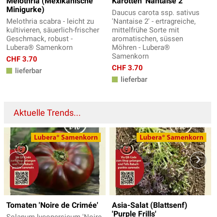
Melothria (Mexikanische
Karotten 'Nantaise 2'
Minigurke)
Daucus carota ssp. sativus
Melothria scabra - leicht zu
'Nantaise 2' - ertragreiche,
kultivieren, säuerlich-frischer
mittelfrühe Sorte mit
Geschmack, robust -
aromatischen, süssen
Lubera® Samenkorn
Möhren - Lubera®
Samenkorn
CHF 3.70
CHF 3.70
lieferbar
lieferbar
Aktuelle Trends...
Tomaten 'Noire de Crimée'
Asia-Salat (Blattsenf)
'Purple Frills'