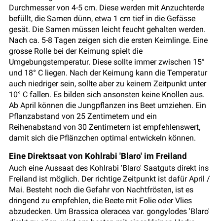
Durchmesser von 4-5 cm. Diese werden mit Anzuchterde
befüllt, die Samen dünn, etwa 1 cm tief in die Gefässe
gesät. Die Samen müssen leicht feucht gehalten werden.
Nach ca. 5-8 Tagen zeigen sich die ersten Keimlinge. Eine
grosse Rolle bei der Keimung spielt die
Umgebungstemperatur. Diese sollte immer zwischen 15°
und 18° C liegen. Nach der Keimung kann die Temperatur
auch niedriger sein, sollte aber zu keinem Zeitpunkt unter
10° C fallen. Es bilden sich ansonsten keine Knollen aus.
Ab April können die Jungpflanzen ins Beet umziehen. Ein
Pflanzabstand von 25 Zentimetern und ein
Reihenabstand von 30 Zentimetern ist empfehlenswert,
damit sich die Pflänzchen optimal entwickeln können.
Eine Direktsaat von Kohlrabi 'Blaro' im Freiland
Auch eine Aussaat des Kohlrabi 'Blaro' Saatguts direkt ins
Freiland ist möglich. Der richtige Zeitpunkt ist dafür April /
Mai. Besteht noch die Gefahr von Nachtfrösten, ist es
dringend zu empfehlen, die Beete mit Folie oder Vlies
abzudecken. Um Brassica oleracea var. gongylodes 'Blaro'