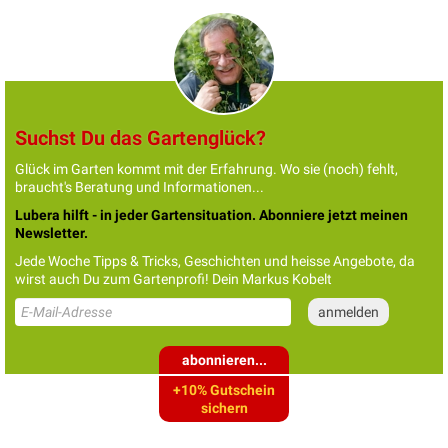
Suchst Du das Gartenglück?
Glück im Garten kommt mit der Erfahrung. Wo sie (noch) fehlt,
braucht's Beratung und Informationen...
Lubera hilft - in jeder Gartensituation. Abonniere jetzt meinen
Newsletter.
Jede Woche Tipps & Tricks, Geschichten und heisse Angebote, da
wirst auch Du zum Gartenprofi! Dein Markus Kobelt
abonnieren...
+10% Gutschein
sichern