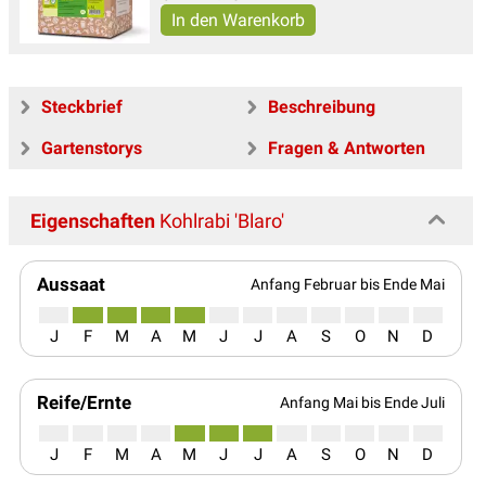
Steckbrief
Beschreibung
Gartenstorys
Fragen & Antworten
Eigenschaften
Kohlrabi 'Blaro'
Aussaat
Anfang Februar bis Ende Mai
J
F
M
A
M
J
J
A
S
O
N
D
Reife/Ernte
Anfang Mai bis Ende Juli
J
F
M
A
M
J
J
A
S
O
N
D