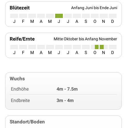
Blütezeit
Anfang Juni bis Ende Juni
J
F
M
A
M
J
J
A
S
O
N
D
Reife/Ernte
Mitte Oktober bis Anfang November
J
F
M
A
M
J
J
A
S
O
N
D
Wuchs
Endhöhe
4m - 7.5m
Endbreite
3m - 4m
Standort/Boden