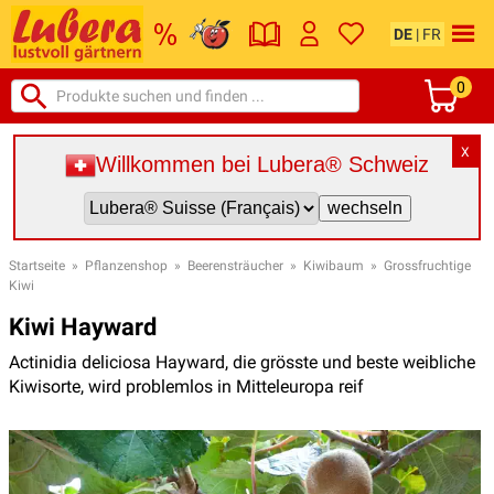
DE
|
FR
0
X
Willkommen bei Lubera® Schweiz
Startseite
»
Pflanzenshop
»
Beerensträucher
»
Kiwibaum
»
Grossfruchtige
Kiwi
Kiwi Hayward
Actinidia deliciosa Hayward, die grösste und beste weibliche
Kiwisorte, wird problemlos in Mitteleuropa reif