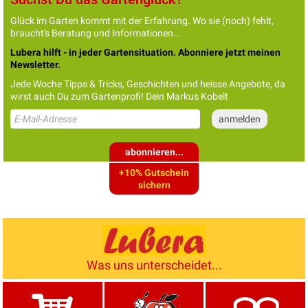
Glück im Garten kommt mit der Erfahrung. Wo sie (noch) fehlt,
braucht's Beratung und Informationen...
Lubera hilft - in jeder Gartensituation. Abonniere jetzt meinen
Newsletter.
Jede Woche Tipps & Tricks, Geschichten und heisse Angebote, da
wirst auch Du zum Gartenprofi! Dein Markus Kobelt
abonnieren...
+10% Gutschein
sichern
Was uns unterscheidet...