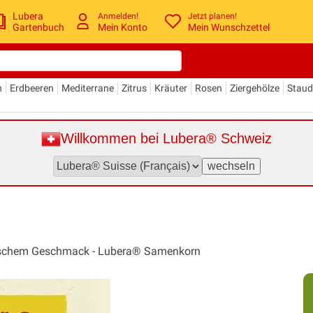
Lubera
Anmelden!
Jetzt planen!
Gartenbuch
Mein Konto
Mein Wunschzettel
n
Erdbeeren
Mediterrane
Zitrus
Kräuter
Rosen
Ziergehölze
Stau
Willkommen bei Lubera® Schweiz
atischem Geschmack - Lubera® Samenkorn