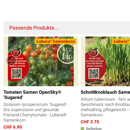
Passende Produkte...
Tomaten Samen OpenSky®
Schnittknoblauch Sam
'Sugared'
Allium tuberosum - fein w
Solanum lycopersicum 'Sugared' -
Geschmack nach Knoblau
Die supersüsse und gesunde
mehrjährig, pflegeleicht 
Freiland-Cherrytomate - Lubera®
Samenkorn
Samenkorn
CHF 3.70
CHF 6.90
lieferbar