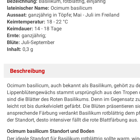
Bezeichnung:
Basilikum, rotblättrig, einjährig
lateinischer Name:
Ocimum basilicum
Aussaat:
ganzjährig in Töpfe; Mai - Juli im Freiland
Keimtemperatur:
18 - 22 °C
Keimdauer:
14 - 18 Tage
Ernte:
ganzjährig;
Blüte:
Juli-September
Inhalt:
0,3 g
Beschreibung
Ocimum basilicum, auch bekannt als Basilikum, gehört zu d
Lippenblütengewächs stammt ursprünglich aus den Tropen u
sind die Blätter des Roten Basilikums. Denn im Gegensatz zu
leicht rot bis dunkelviolett gefärbt. Die Blüten präsentieren si
ansprechende Färbung verdankt Basilikum rotblättrig dem pfl
der Standort, desto intensiver fällt die rote Blattfärbung aus.
Ocimum basilicum Standort und Boden
Der ideale Standort für Basilikum rotblättrig sollte warm, wi