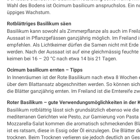
Wahl des Bodens ist Ocimum basilicum anspruchslos. Ein norm
üppiges Wachstum.
Rotblättriges Basilikum säen
Basilikum kann sowohl als Zimmerpflanze als auch im Freilan
Aussaat in Pflanzgefässen ganzjährig möglich. Im Freiland is
empfehlen. Als Lichtkeimer dürfen die Samen nicht mit Erde b
werden. Nach der Aussaat ist auf eine gleichmässig feuchte 
keimen bei 16 – 20 °C nach etwa 14 bis 21 Tagen.
Ocimum basilicum ernten – Tipps
In Innenräumen ist der Rote Basilikum nach etwa 8 Wochen ern
über dem Blattansatz abgeschnitten werden. So können sich 
die Blätter ganzjährig ernten. Im Freiland ist die Erntereif
Roter Basilikum – gute Verwendungsmöglichkeiten in der
Basilikum rotblättrig lässt sich grundsätzlich ebenso wie die
mediterranen Gerichten wie Pesto, zur Garnierung von Pasta
Mozzarella-Salat kommen die aromatisch schmeckenden Blätt
ist es ratsam, diese in Essig oder Öl einzulegen. Die Blätter
trocknen. Beim Trocknen verlieren sie jedoch deutlich an G