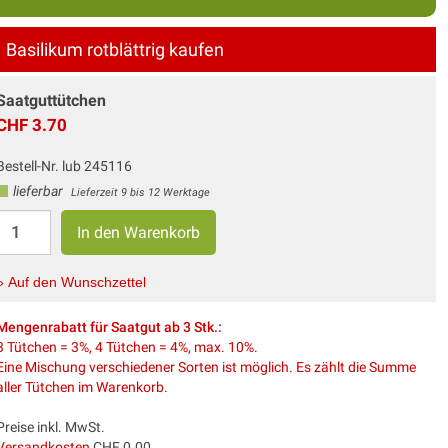
Basilikum rotblättrig kaufen
Saatguttütchen
CHF 3.70
Bestell-Nr. lub 245116
lieferbar
Lieferzeit 9 bis 12 Werktage
» Auf den Wunschzettel
Mengenrabatt für Saatgut ab 3 Stk.:
3 Tütchen = 3%, 4 Tütchen = 4%, max. 10%.
Eine Mischung verschiedener Sorten ist möglich. Es zählt die Summe
aller Tütchen im Warenkorb.
Preise inkl. MwSt.
Versandkosten
CHF 0.00