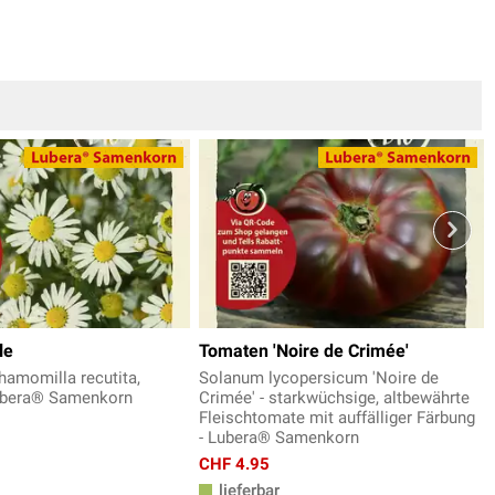
le
Tomaten 'Noire de Crimée'
amomilla recutita,
Solanum lycopersicum 'Noire de
Lubera® Samenkorn
Crimée' - starkwüchsige, altbewährte
Fleischtomate mit auffälliger Färbung
- Lubera® Samenkorn
CHF 4.95
lieferbar