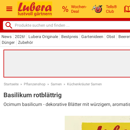
Wochen-
Tells®
Deal
Club
News
2026!
Lubera Originale
Bestpreis
Gartenideen
Obst
Beere
Dünger
Zubehör
Startseite
»
Pflanzenshop
»
Samen
»
Küchenkräuter Samen
Basilikum rotblättrig
Ocimum basilicum - dekorative Blätter mit würzigem, arom