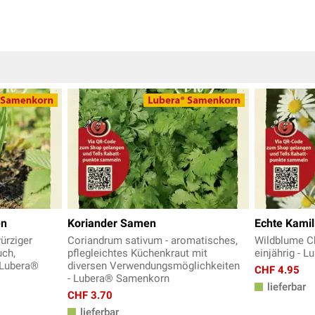
en
Koriander Samen
Echte Kamil
ürziger
Coriandrum sativum - aromatisches,
Wildblume Ch
ch,
pflegleichtes Küchenkraut mit
einjährig - 
- Lubera®
diversen Verwendungsmöglichkeiten
CHF 4.95
- Lubera® Samenkorn
lieferbar
CHF 3.70
lieferbar