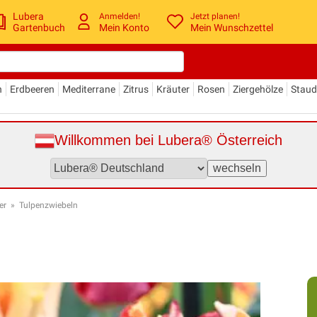
Lubera
Anmelden!
Jetzt planen!
Gartenbuch
Mein Konto
Mein Wunschzettel
n
Erdbeeren
Mediterrane
Zitrus
Kräuter
Rosen
Ziergehölze
Stau
Willkommen bei Lubera® Österreich
er
»
Tulpenzwiebeln