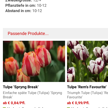
Zwiebelgrösse:
12/+
Pflanztiefe in cm:
10-12
Abstand in cm:
10-12
Passende Produkte...
Tulpe 'Spryng Break'
Tulpe 'Rem's Favourite'
Einfache späte Tulpe (Tulipa) 'Spryng
Triumph Tulpe (Tulipa) 'R
Break'
Favourite'
ab € 0,84/Pfl.
ab € 0,99/Pfl.