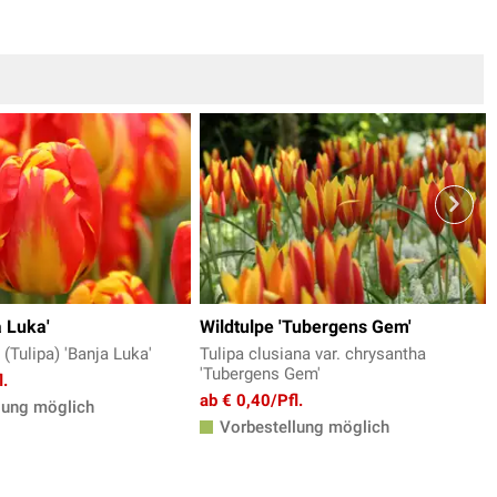
a Luka'
Wildtulpe 'Tubergens Gem'
(Tulipa) 'Banja Luka'
Tulipa clusiana var. chrysantha
'Tubergens Gem'
l.
ab € 0,40/Pfl.
lung möglich
Vorbestellung möglich