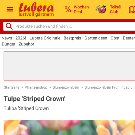
Wochen-
Tells®
Deal
Club
News
2026!
Lubera Originale
Bestpreis
Gartenideen
Obst
Beere
Dünger
Zubehör
Startseite
»
Pflanzenshop
»
Blumenzwiebeln
»
Blumenzwiebeln Frühlingsblüh
Tulpe 'Striped Crown'
Tulipa 'Striped Crown'