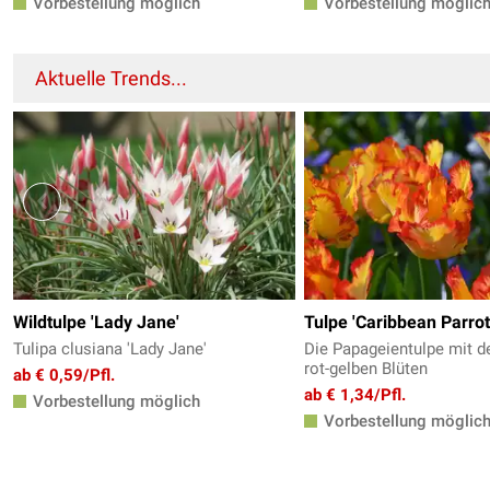
Vorbestellung möglich
Vorbestellung möglic
Aktuelle Trends...
Wildtulpe 'Lady Jane'
Tulpe 'Caribbean Parrot
Tulipa clusiana 'Lady Jane'
Die Papageientulpe mit d
rot-gelben Blüten
ab € 0,59/Pfl.
ab € 1,34/Pfl.
Vorbestellung möglich
Vorbestellung möglic