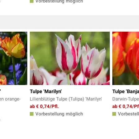
h
Vorbestellung möglich
'
Tulpe 'Marilyn'
Tulpe 'Banj
en orange-
Lilienblütige Tulpe (Tulipa) 'Marilyn'
Darwin-Tulpe 
ab € 0,74/Pfl.
ab € 0,74/Pf
Vorbestellung möglich
Vorbestel
h