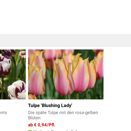
Tulpe 'Blushing Lady'
em's
Die späte Tulpe mit den rosa-gelben
Blüten
ab € 0,94/Pfl.