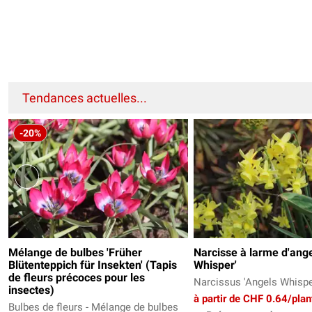
Tendances actuelles...
-20%
Mélange de bulbes 'Früher
Narcisse à larme d'ang
Blütenteppich für Insekten' (Tapis
Whisper'
de fleurs précoces pour les
Narcissus 'Angels Whispe
insectes)
à partir de CHF 0.64/plan
Bulbes de fleurs - Mélange de bulbes