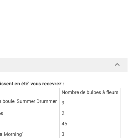
issent en été' vous recevrez :
Nombre de bulbes à fleurs
en boule 'Summer Drummer'
9
es
2
45
a Morning'
3