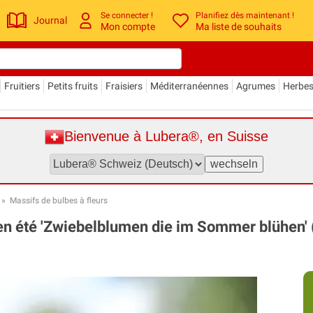
Se connecter !
Planifiez dès maintenant !
Journal
Mon compte
Ma liste de souhaits
Fruitiers
Petits fruits
Fraisiers
Méditerranéennes
Agrumes
Herbe
Bienvenue à Lubera®, en Suisse
»
Massifs de bulbes à fleurs
en été 'Zwiebelblumen die im Sommer blühen' (b