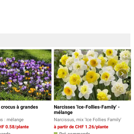
 crocus à grandes
Narcisses 'Ice-Follies-Family' -
mélange
us : mélange
Narcissus, mix 'Ice Follies Family'
CHF 0.58/plante
à partir de CHF 1.26/plante
ande
Pré-commande