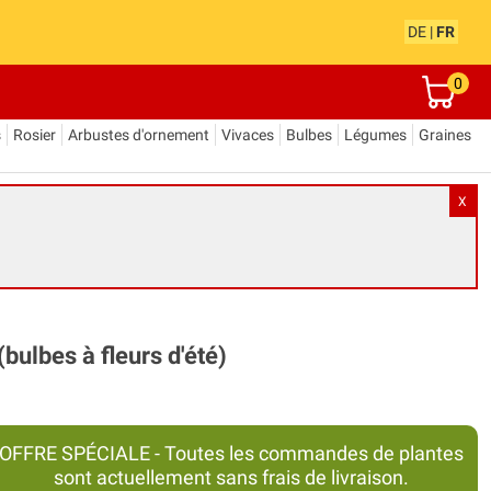
DE
|
FR
0
s
Rosier
Arbustes d'ornement
Vivaces
Bulbes
Légumes
Graines
X
ulbes à fleurs d'été)
OFFRE SPÉCIALE - Toutes les commandes de plantes
sont actuellement sans frais de livraison.