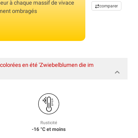
uleur à chaque massif de vivace
comparer
lement ombragés
colorées en été 'Zwiebelblumen die im
Rusticité
-16 °C et moins