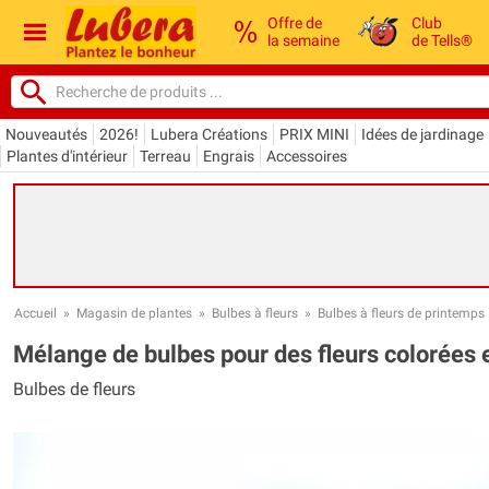
Offre de
Club
la semaine
de Tells®
Nouveautés
2026!
Lubera Créations
PRIX MINI
Idées de jardinage
Plantes d'intérieur
Terreau
Engrais
Accessoires
Accueil
»
Magasin de plantes
»
Bulbes à fleurs
»
Bulbes à fleurs de printemps
Mélange de bulbes pour des fleurs colorées 
Bulbes de fleurs