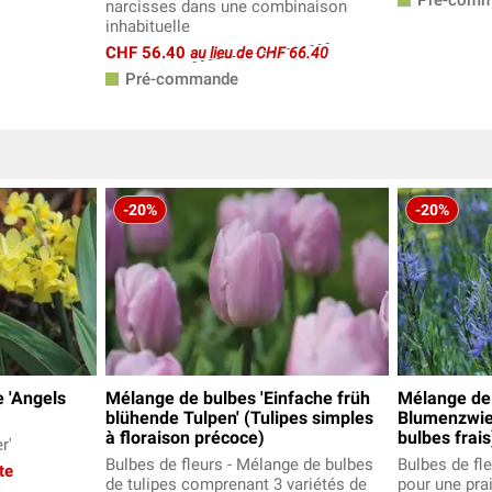
narcisses dans une combinaison
inhabituelle
CHF 56.40
au lieu de CHF 66.40
Pré-commande
-20%
-20%
e 'Angels
Mélange de bulbes 'Einfache früh
Mélange de 
blühende Tulpen' (Tulipes simples
Blumenzwieb
à floraison précoce)
bulbes frais
r'
Bulbes de fleurs - Mélange de bulbes
Bulbes de fl
te
de tulipes comprenant 3 variétés de
pour une prai