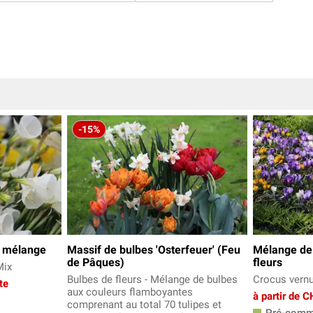
-15%
- mélange
Massif de bulbes 'Osterfeuer' (Feu
Mélange de
de Pâques)
fleurs
Mix
Bulbes de fleurs - Mélange de bulbes
Crocus vern
te
aux couleurs flamboyantes
à partir de 
comprenant au total 70 tulipes et
Pré-comm