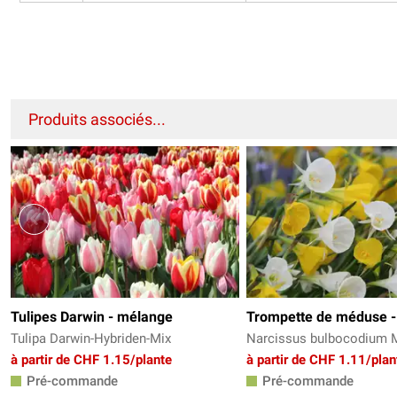
Produits associés...
Tulipes Darwin - mélange
Trompette de méduse 
Tulipa Darwin-Hybriden-Mix
Narcissus bulbocodium 
à partir de CHF 1.15/plante
à partir de CHF 1.11/plan
Pré-commande
Pré-commande