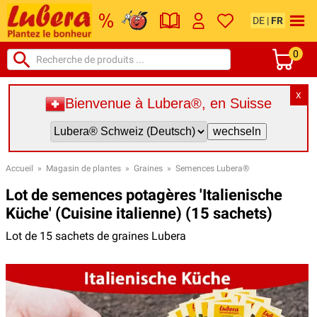
DE
|
FR
0
X
Bienvenue à Lubera®, en Suisse
Accueil
»
Magasin de plantes
»
Graines
»
Semences Lubera®
Lot de semences potagères 'Italienische
Küche' (Cuisine italienne) (15 sachets)
Lot de 15 sachets de graines Lubera