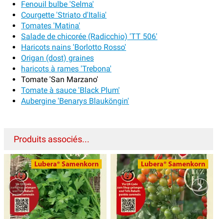
Fenouil bulbe 'Selma'
Courgette 'Striato d'Italia'
Tomates 'Matina'
Salade de chicorée (Radicchio) 'TT 506'
Haricots nains 'Borlotto Rosso'
Origan (dost) graines
haricots à rames 'Trebona'
Tomate 'San Marzano'
Tomate à sauce 'Black Plum'
Aubergine 'Benarys Blauköngin'
Produits associés...