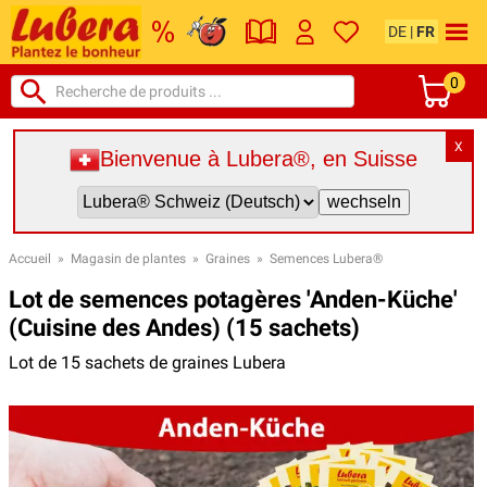
DE
|
FR
0
X
Bienvenue à Lubera®, en Suisse
Accueil
»
Magasin de plantes
»
Graines
»
Semences Lubera®
Lot de semences potagères 'Anden-Küche'
(Cuisine des Andes) (15 sachets)
Lot de 15 sachets de graines Lubera