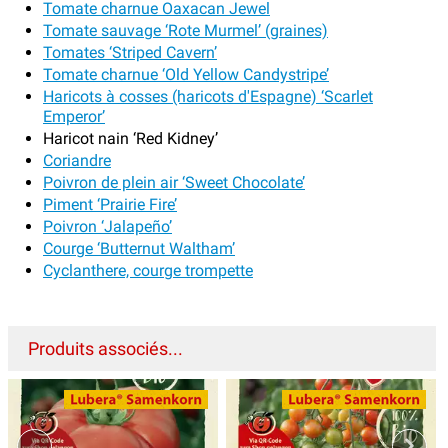
Tomate charnue Oaxacan Jewel
Tomate sauvage ‘Rote Murmel’ (graines)
Tomates ‘Striped Cavern’
Tomate charnue ‘Old Yellow Candystripe’
Haricots à cosses (haricots d'Espagne) ‘Scarlet
Emperor’
Haricot nain ‘Red Kidney’
Coriandre
Poivron de plein air ‘Sweet Chocolate’
Piment ‘Prairie Fire’
Poivron ‘Jalapeño’
Courge ‘Butternut Waltham’
Cyclanthere, courge trompette
Produits associés...