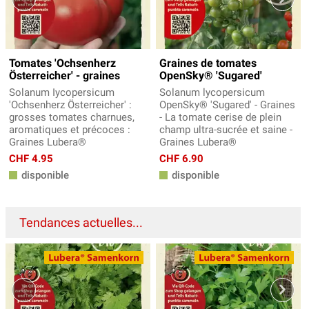
Tomates 'Ochsenherz
Graines de tomates
Österreicher' - graines
OpenSky® 'Sugared'
Solanum Iycopersicum
Solanum lycopersicum
'Ochsenherz Österreicher' :
OpenSky® 'Sugared' - Graines
grosses tomates charnues,
- La tomate cerise de plein
aromatiques et précoces :
champ ultra-sucrée et saine -
Graines Lubera®
Graines Lubera®
CHF 4.95
CHF 6.90
disponible
disponible
Tendances actuelles...