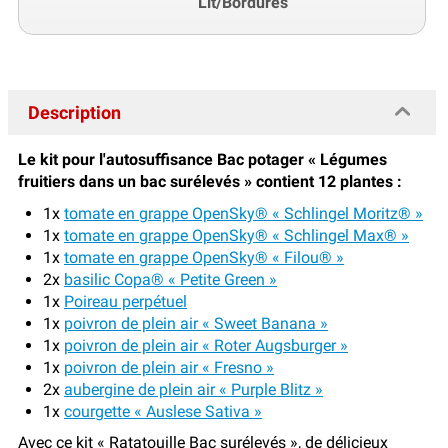
Lit/Bordures
Description
Le kit pour l'autosuffisance Bac potager « Légumes
fruitiers dans un bac surélevés » contient 12 plantes :
1x
tomate en grappe OpenSky® « Schlingel Moritz® »
1x
tomate en grappe OpenSky® « Schlingel Max® »
1x
tomate en grappe OpenSky® « Filou® »
2x
basilic Copa® « Petite Green »
1x
Poireau perpétuel
1x
poivron de plein air « Sweet Banana »
1x
poivron de plein air « Roter Augsburger »
1x
poivron de plein air « Fresno »
2x
aubergine de plein air « Purple Blitz »
1x
courgette « Auslese Sativa »
Avec ce kit « Ratatouille Bac surélevés », de délicieux