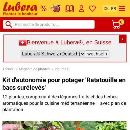
DE
|
FR
0
X
Bienvenue à Lubera®, en Suisse
Accueil
»
Magasin de plantes
»
légumes
Kit d'autonomie pour potager 'Ratatouille en
bacs surélevés'
12 plantes, comprenant des légumes-fruits et des herbes
aromatiques pour la cuisine méditerranéenne – avec plan de
plantation