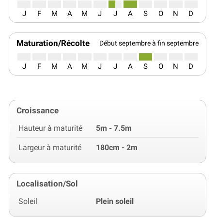
J
F
M
A
M
J
J
A
S
O
N
D
Maturation/Récolte
Début septembre à fin septembre
J
F
M
A
M
J
J
A
S
O
N
D
Croissance
Hauteur à maturité
5m - 7.5m
Largeur à maturité
180cm - 2m
Localisation/Sol
Soleil
Plein soleil