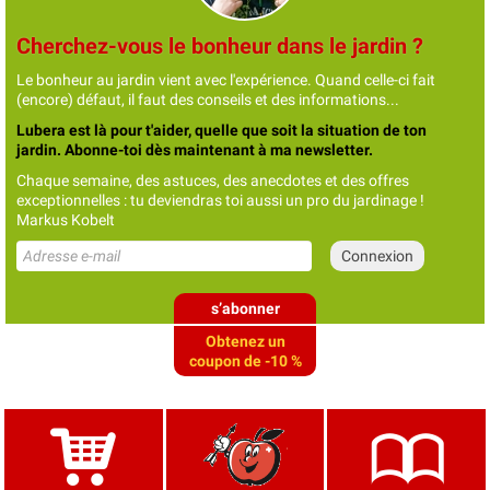
Cherchez-vous le bonheur dans le jardin ?
Le bonheur au jardin vient avec l'expérience. Quand celle-ci fait
(encore) défaut, il faut des conseils et des informations...
Lubera est là pour t'aider, quelle que soit la situation de ton
jardin. Abonne-toi dès maintenant à ma newsletter.
Chaque semaine, des astuces, des anecdotes et des offres
exceptionnelles : tu deviendras toi aussi un pro du jardinage !
Markus Kobelt
s’abonner
Obtenez un
coupon de -10 %