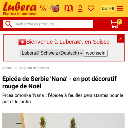
DE
|
FR
0
X
Bienvenue à Lubera®, en Suisse
Accueil
»
Magasin de plantes
Epicéa de Serbie 'Nana' - en pot décoratif
rouge de Noël
Picea omorika 'Nana' : l'épicéa à feuilles persistantes pour le
pot et le jardin