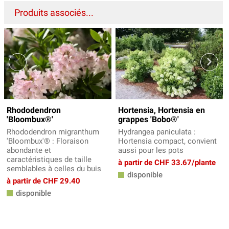
Produits associés...
Rhododendron
Hortensia, Hortensia en
'Bloombux®'
grappes 'Bobo®'
Rhododendron migranthum
Hydrangea paniculata :
'Bloombux'® : Floraison
Hortensia compact, convient
abondante et
aussi pour les pots
caractéristiques de taille
à partir de CHF 33.67/plante
semblables à celles du buis
disponible
à partir de CHF 29.40
disponible