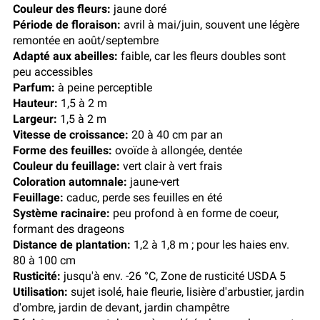
Couleur des fleurs:
jaune doré
Période de floraison:
avril à mai/juin, souvent une légère
remontée en août/septembre
Adapté aux abeilles:
faible, car les fleurs doubles sont
peu accessibles
Parfum:
à peine perceptible
Hauteur:
1,5 à 2 m
Largeur:
1,5 à 2 m
Vitesse de croissance:
20 à 40 cm par an
Forme des feuilles:
ovoïde à allongée, dentée
Couleur du feuillage:
vert clair à vert frais
Coloration automnale:
jaune-vert
Feuillage:
caduc, perde ses feuilles en été
Système racinaire:
peu profond à en forme de coeur,
formant des drageons
Distance de plantation:
1,2 à 1,8 m ; pour les haies env.
80 à 100 cm
Rusticité:
jusqu'à env. -26 °C, Zone de rusticité USDA 5
Utilisation:
sujet isolé, haie fleurie, lisière d'arbustier, jardin
d'ombre, jardin de devant, jardin champêtre