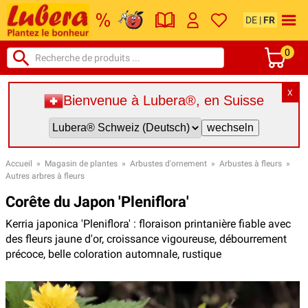
DE
|
FR
0
X
Bienvenue à Lubera®, en Suisse
Accueil
»
Magasin de plantes
»
Arbustes d'ornement
»
Arbustes à fleurs
»
Autres arbres à fleurs
Corête du Japon 'Pleniflora'
Kerria japonica 'Pleniflora' : floraison printanière fiable avec
des fleurs jaune d'or, croissance vigoureuse, débourrement
précoce, belle coloration automnale, rustique