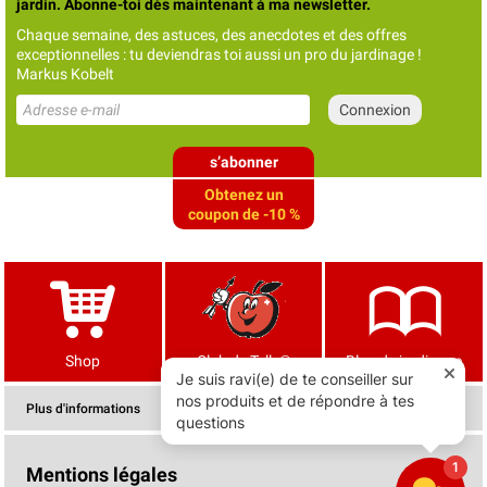
jardin. Abonne-toi dès maintenant à ma newsletter.
Chaque semaine, des astuces, des anecdotes et des offres
exceptionnelles : tu deviendras toi aussi un pro du jardinage !
Markus Kobelt
s’abonner
Obtenez un
coupon de -10 %
Shop
Club de Tells®
Blog de jardinage
Plus d'informations
Mentions légales