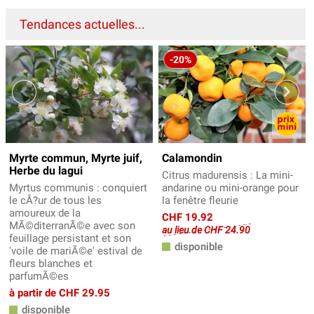
Tendances actuelles...
-20%
Myrte commun, Myrte juif,
Calamondin
Herbe du lagui
Citrus madurensis : La mini-
Myrtus communis : conquiert
andarine ou mini-orange pour
le cÅ?ur de tous les
la fenêtre fleurie
amoureux de la
CHF 19.92
MÃ©diterranÃ©e avec son
au lieu de CHF 24.90
feuillage persistant et son
disponible
'voile de mariÃ©e' estival de
fleurs blanches et
parfumÃ©es
à partir de CHF 29.95
disponible