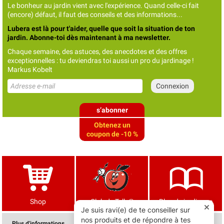
Le bonheur au jardin vient avec l'expérience. Quand celle-ci fait
(encore) défaut, il faut des conseils et des informations...
Lubera est là pour t'aider, quelle que soit la situation de ton
jardin. Abonne-toi dès maintenant à ma newsletter.
Chaque semaine, des astuces, des anecdotes et des offres
exceptionnelles : tu deviendras toi aussi un pro du jardinage !
Markus Kobelt
s’abonner
Obtenez un
coupon de -10 %
Shop
Club de Tells®
Blog de jardinage
Plus d'informations