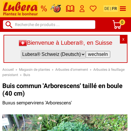
DE
|
FR
0
X
Bienvenue à Lubera®, en Suisse
Accueil
»
Magasin de plantes
»
Arbustes d'ornement
»
Arbustes à feuillage
persistant
»
Buis
Buis commun 'Arborescens' taillé en boule
(40 cm)
Buxus sempervirens 'Arborescens'