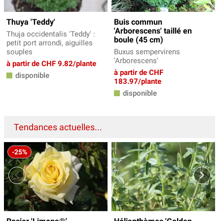
Thuya 'Teddy'
Buis commun
'Arborescens' taillé en
Thuja occidentalis 'Teddy' :
boule (45 cm)
petit port arrondi, aiguilles
souples
Buxus sempervirens
'Arborescens'
à partir de CHF 9.82/plante
à partir de CHF
disponible
183.97/plante
disponible
Tendances actuelles...
-25%