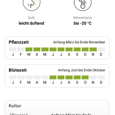
Duft
Winterhärte
leicht duftend
bis -20 °C
Pflanzzeit
Anfang März bis Ende November
J
F
M
A
M
J
J
A
S
O
N
D
Blütezeit
Anfang Juni bis Ende Oktober
J
F
M
A
M
J
J
A
S
O
N
D
Kultur