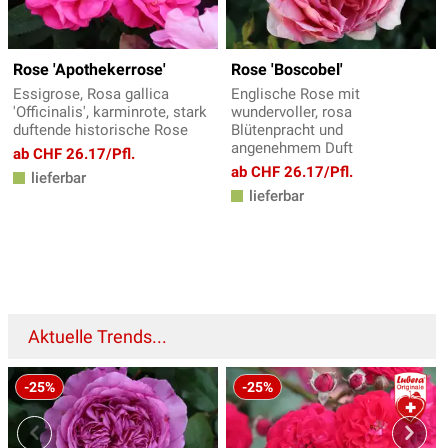
Rose 'Apothekerrose'
Rose 'Boscobel'
Essigrose, Rosa gallica
Englische Rose mit
'Officinalis', karminrote, stark
wundervoller, rosa
duftende historische Rose
Blütenpracht und
angenehmem Duft
ab CHF 26.17/Pfl.
ab CHF 26.17/Pfl.
lieferbar
lieferbar
Aktuelle Trends...
-25%
-25%