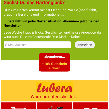
Suchst Du das Gartenglück?
Glück im Garten kommt mit der Erfahrung. Wo sie (noch) fehlt,
braucht's Beratung und Informationen...
Lubera hilft - in jeder Gartensituation. Abonniere jetzt meinen
Newsletter.
Jede Woche Tipps & Tricks, Geschichten und heisse Angebote, da
wirst auch Du zum Gartenprofi! Dein Markus Kobelt
abonnieren...
+10% Gutschein
sichern
Was uns unterscheidet...