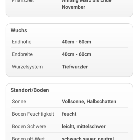
Pflanzzeit
Anfang März bis Ende
November
Wuchs
Endhöhe
40cm - 60cm
Endbreite
40cm - 60cm
Wurzelsystem
Tiefwurzler
Standort/Boden
Sonne
Vollsonne, Halbschatten
Boden Feuchtigkeit
feucht
Boden Schwere
leicht, mittelschwer
Boden pH-Wert
schwach sauer, neutral