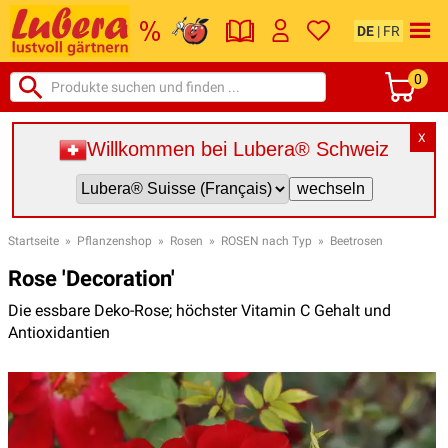
DE
|
FR
0
X
Willkommen bei Lubera® Schweiz
Startseite
»
Pflanzenshop
»
Rosen
»
ROSEN nach Typ
»
Beetrosen
Rose 'Decoration'
Die essbare Deko-Rose; höchster Vitamin C Gehalt und
Antioxidantien