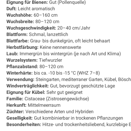
Eignung für Bienen:
Gut (Pollenquelle)
Duft:
Leicht aromatisch
Wuchshöhe:
60–160 cm
Wuchsbreite:
80–120 cm
Wuchsgeschwindigkeit:
20–40 cm/Jahr
Blattform:
Schmal, lanzettlich
Blattfarbe:
Grau- bis dunkelgrün, oft leicht behaart
Herbstfärbung:
Keine nennenswerte
Laub:
Immergrün bis wintergrün (je nach Art und Klima)
Wurzelsystem:
Tiefwurzler
Pflanzabstand:
80–120 cm
Winterhärte:
bis ca. -10 bis -15 °C (WHZ 7–8)
Verwendung:
Steingarten, mediterraner Garten, Kübel, Bös
Windverträglichkeit:
Gut, bevorzugt geschützte Lage
Eignung für Kübel:
Sehr gut geeignet
Familie:
Cistaceae (Zistrosengewächse)
Herkunft:
Mittelmeerraum
Züchter:
Verschiedene Arten und Hybriden
Geselligkeit:
Gut kombinierbar in trockenen Pflanzungen
Besonderheiten:
Hitze- und trockenheitsliebend, kurzlebige 