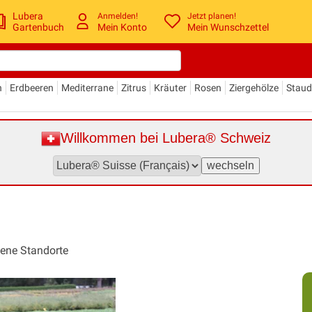
Lubera
Anmelden!
Jetzt planen!
Gartenbuch
Mein Konto
Mein Wunschzettel
n
Erdbeeren
Mediterrane
Zitrus
Kräuter
Rosen
Ziergehölze
Stau
Willkommen bei Lubera® Schweiz
kene Standorte