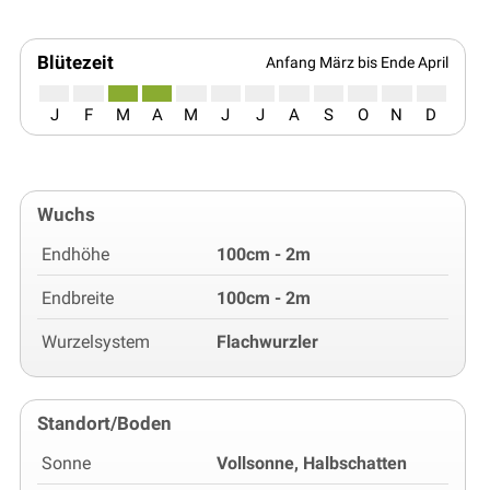
Blütezeit
Anfang März bis Ende April
J
F
M
A
M
J
J
A
S
O
N
D
Wuchs
Endhöhe
100cm - 2m
Endbreite
100cm - 2m
Wurzelsystem
Flachwurzler
Standort/Boden
Sonne
Vollsonne, Halbschatten