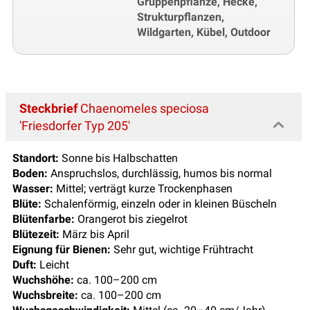
Gruppenpflanze, Hecke,
Strukturpflanzen,
Wildgarten, Kübel, Outdoor
Steckbrief
Chaenomeles speciosa
'Friesdorfer Typ 205'
Standort:
Sonne bis Halbschatten
Boden:
Anspruchslos, durchlässig, humos bis normal
Wasser:
Mittel; verträgt kurze Trockenphasen
Blüte:
Schalenförmig, einzeln oder in kleinen Büscheln
Blütenfarbe:
Orangerot bis ziegelrot
Blütezeit:
März bis April
Eignung für Bienen:
Sehr gut, wichtige Frühtracht
Duft:
Leicht
Wuchshöhe:
ca. 100–200 cm
Wuchsbreite:
ca. 100–200 cm