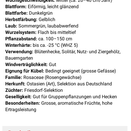
Wuchsgeschwindigkeit:
Mittel (ca. 20–40 cm/Jahr)
Blattform:
Eiförmig, leicht glänzend
Blattfarbe:
Dunkelgrün
Herbstfärbung:
Gelblich
Laub:
Sommergrün, laubabwerfend
Wurzelsystem:
Flach bis mitteltief
Pflanzabstand:
ca. 100–150 cm
Winterhärte:
bis ca. -25 °C (WHZ 5)
Verwendung:
Blütenhecke, Solitär, Nutz- und Ziergehölz,
Bauerngarten
Windverträglichkeit:
Gut
Eignung für Kübel:
Bedingt geeignet (grosse Gefässe)
Familie:
Rosaceae (Rosengewächse)
Herkunft:
Ostasien (Art), Selektion aus Deutschland
Züchter:
Friesdorf-Selektion
Geselligkeit:
Gut für Gruppenpflanzungen und Hecken
Besonderheiten:
Grosse, aromatische Früchte, hohe
Ertragsleistung