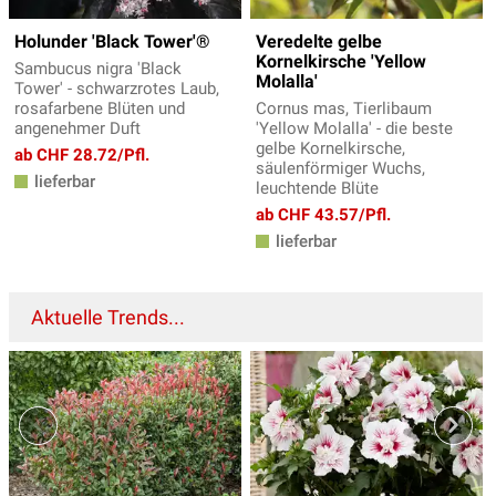
Holunder 'Black Tower'®
Veredelte gelbe
Kornelkirsche 'Yellow
Sambucus nigra 'Black
Molalla'
Tower' - schwarzrotes Laub,
rosafarbene Blüten und
Cornus mas, Tierlibaum
angenehmer Duft
'Yellow Molalla' - die beste
gelbe Kornelkirsche,
ab CHF 28.72/Pfl.
säulenförmiger Wuchs,
lieferbar
leuchtende Blüte
ab CHF 43.57/Pfl.
lieferbar
Aktuelle Trends...