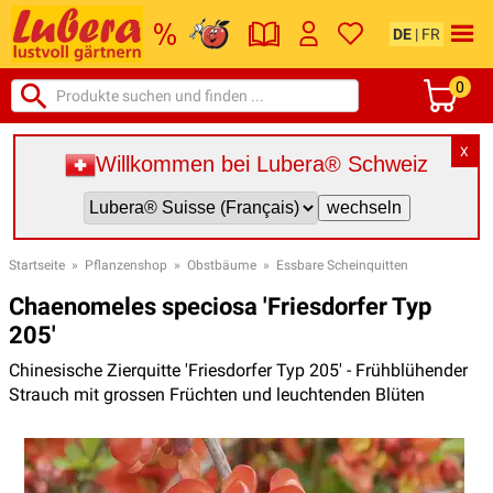
DE
|
FR
0
X
Willkommen bei Lubera® Schweiz
Startseite
»
Pflanzenshop
»
Obstbäume
»
Essbare Scheinquitten
Chaenomeles speciosa 'Friesdorfer Typ
205'
Chinesische Zierquitte 'Friesdorfer Typ 205' - Frühblühender
Strauch mit grossen Früchten und leuchtenden Blüten