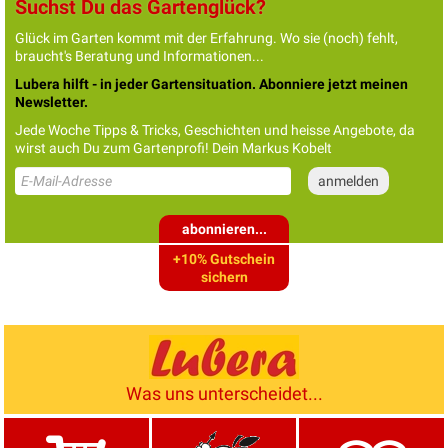
Suchst Du das Gartenglück?
Glück im Garten kommt mit der Erfahrung. Wo sie (noch) fehlt,
braucht's Beratung und Informationen...
Lubera hilft - in jeder Gartensituation. Abonniere jetzt meinen
Newsletter.
Jede Woche Tipps & Tricks, Geschichten und heisse Angebote, da
wirst auch Du zum Gartenprofi! Dein Markus Kobelt
abonnieren...
+10% Gutschein
sichern
Was uns unterscheidet...