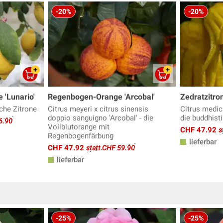
-20%
-20%
 'Lunario'
Regenbogen-Orange 'Arcobal'
Zedratzitro
sche Zitrone
Citrus meyeri x citrus sinensis
Citrus medica
doppio sanguigno 'Arcobal' - die
die buddhist
6.90
Vollblutorange mit
CHF 47.92
s
Regenbogenfärbung
lieferbar
CHF 47.92
statt CHF 59.90
lieferbar
-25%
-25%