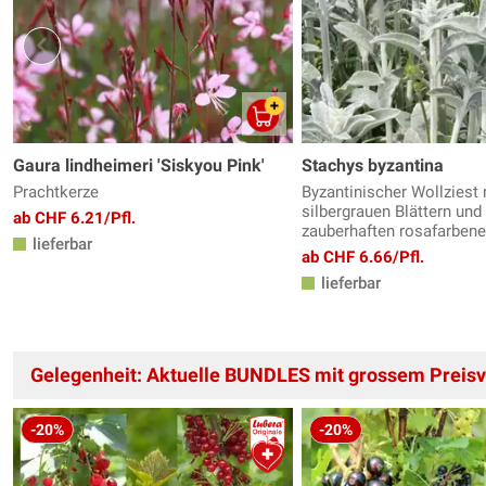
Gaura lindheimeri 'Siskyou Pink'
Stachys byzantina
Prachtkerze
Byzantinischer Wollziest 
silbergrauen Blättern und
ab CHF 6.21/Pfl.
zauberhaften rosafarbene
lieferbar
ab CHF 6.66/Pfl.
lieferbar
Gelegenheit: Aktuelle BUNDLES mit grossem Preisvo
-20%
-20%