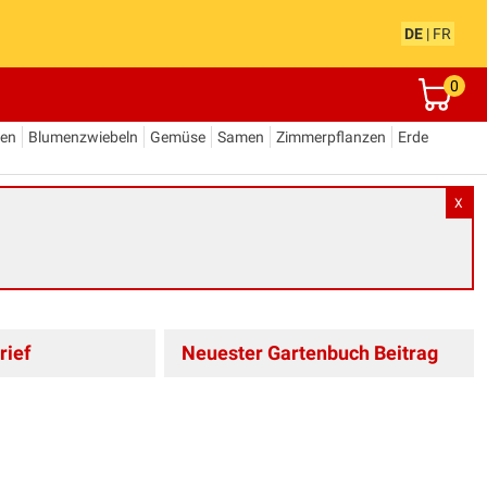
DE
|
FR
0
den
Blumenzwiebeln
Gemüse
Samen
Zimmerpflanzen
Erde
X
rief
Neuester Gartenbuch Beitrag