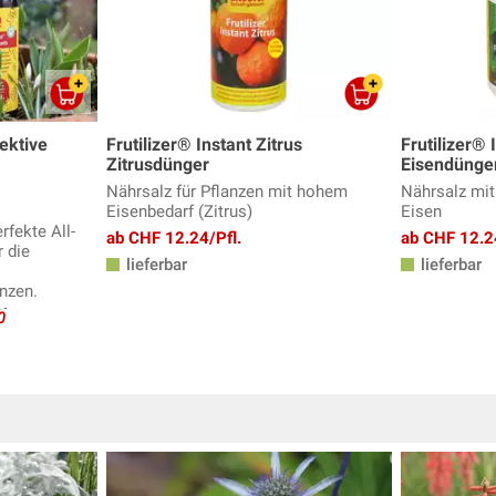
ektive
Frutilizer® Instant Zitrus
Frutilizer® 
Zitrusdünger
Eisendünge
Nährsalz für Pflanzen mit hohem
Nährsalz mit
Eisenbedarf (Zitrus)
Eisen
rfekte All-
ab CHF 12.24/Pfl.
ab CHF 12.2
r die
lieferbar
lieferbar
nzen.
0