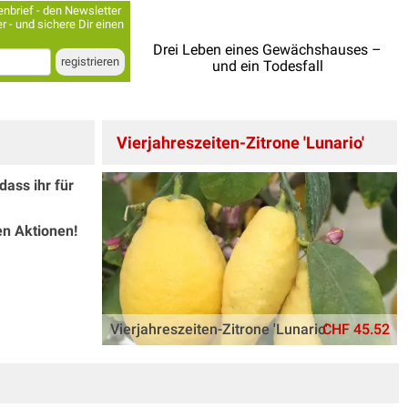
nbrief - den Newsletter
r - und sichere Dir einen
Drei Leben eines Gewächshauses –
und ein Todesfall
Vierjahreszeiten-Zitrone 'Lunario'
dass ihr für
en Aktionen!
Vierjahreszeiten-Zitrone 'Lunario'
CHF 45.52