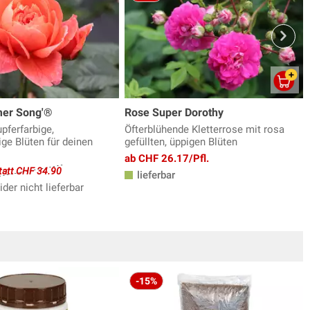
er Song'®
Rose Super Dorothy
pferfarbige,
Öfterblühende Kletterrose mit rosa
ge Blüten für deinen
gefüllten, üppigen Blüten
ab CHF 26.17/Pfl.
tatt CHF 34.90
lieferbar
ider nicht lieferbar
-15%