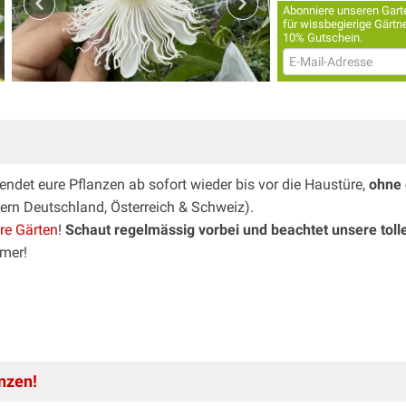
Abonniere unseren Garte
für wissbegierige Gärtne
10% Gutschein.
ndet eure Pflanzen ab sofort wieder bis vor die Haustüre,
ohne 
dern Deutschland, Österreich & Schweiz).
ure Gärten
!
Schaut regelmässig vorbei und beachtet unsere toll
mer!
nzen!