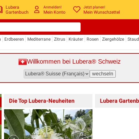
Lubera
Anmelden!
Jetzt planen!
Gartenbuch
Mein Konto
Mein Wunschzettel
n
Erdbeeren
Mediterrane
Zitrus
Kräuter
Rosen
Ziergehölze
Stau
Willkommen bei Lubera® Schweiz
Die Top Lubera-Neuheiten
Lubera Gartenb