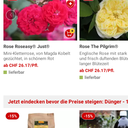
Rose Roseasy® Just®
Rose The Pilgrim®
Mini-Kletterrose, von Magda Kobelt
Englische Rose mit stark 
gezüchtet, in schönem Rot
und frisch duftenden Blüt
langer Blütezeit
ab CHF 26.17/Pfl.
ab CHF 26.17/Pfl.
lieferbar
lieferbar
Jetzt eindecken bevor die Preise steigen: Dünger - 
-15%
-15%