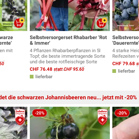
hwarze
Selbstversorgerset Rhabarber 'Rot
Selbstverso
rnte'
& Immer'
'Dauerernte
en mit
4 Pflanzen Rhabarberpflanzen in 5l
4 starke Hei
Topf; die beste immertragende Sorte
Reifezeiten 
und die beste rotfleischige Sorte
CHF 79.68
60
s
CHF 76.48
statt CHF 95.60
lieferbar
lieferbar
det die schwarzen Johannisbeeren neu... jetzt mit -20%
-20%
-20%