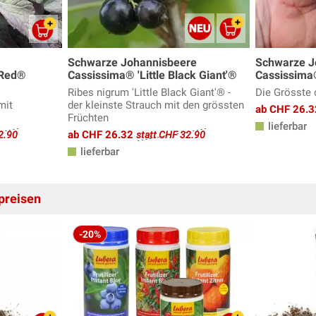
Schwarze Johannisbeere
Schwarze J
'Red®
Cassissima® 'Little Black Giant'®
Cassissima
Ribes nigrum 'Little Black Giant'® -
Die Grösste 
mit
der kleinste Strauch mit den grössten
ab CHF 26.
Früchten
lieferbar
ab CHF 26.32
2.90
statt CHF 32.90
lieferbar
preisen
-20%