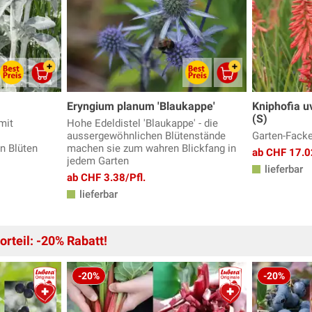
Eryngium planum 'Blaukappe'
Kniphofia u
(S)
mit
Hohe Edeldistel 'Blaukappe' - die
aussergewöhnlichen Blütenstände
Garten-Fackel
n Blüten
machen sie zum wahren Blickfang in
ab CHF 17.0
jedem Garten
lieferbar
ab CHF 3.38/Pfl.
lieferbar
rteil: -20% Rabatt!
-20%
-20%