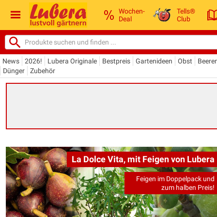
Wochen-
Tells®
Deal
Club
News
2026!
Lubera Originale
Bestpreis
Gartenideen
Obst
Beere
Dünger
Zubehör
La Dolce Vita, mit Feigen von Lubera
Feigen im Doppelpack und
zum halben Preis!