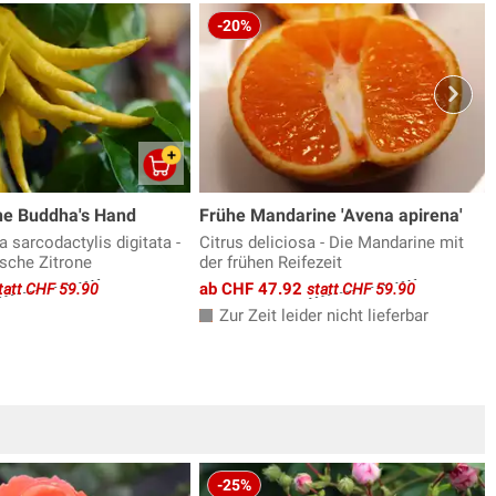
-20%
ne Buddha's Hand
Frühe Mandarine 'Avena apirena'
 sarcodactylis digitata -
Citrus deliciosa - Die Mandarine mit
ische Zitrone
der frühen Reifezeit
ab CHF 47.92
tatt CHF 59.90
statt CHF 59.90
Zur Zeit leider nicht lieferbar
-25%