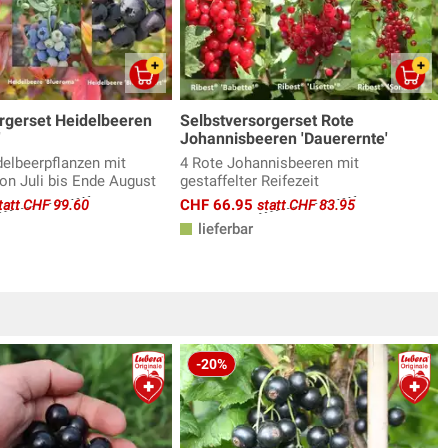
rgerset Heidelbeeren
Selbstversorgerset Rote
'
Johannisbeeren 'Dauerernte'
delbeerpflanzen mit
4 Rote Johannisbeeren mit
von Juli bis Ende August
gestaffelter Reifezeit
CHF 66.95
tatt CHF 99.60
statt CHF 83.95
lieferbar
-20%