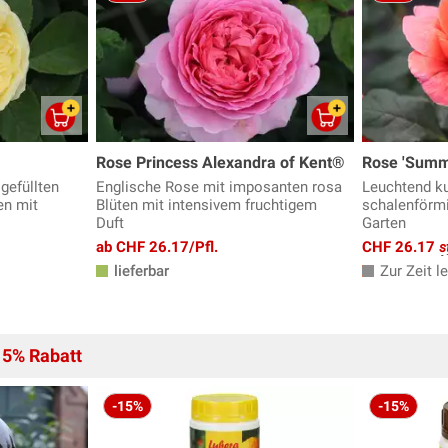
Rose Princess Alexandra of Kent®
Rose 'Summ
gefüllten
Englische Rose mit imposanten rosa
Leuchtend ku
en mit
Blüten mit intensivem fruchtigem
schalenförmi
Duft
Garten
ab CHF 26.17/Pfl.
CHF 26.17
s
lieferbar
Zur Zeit le
15% Rabatt
-15%
-15%