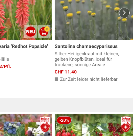
varia 'Redhot Popsicle'
Santolina chamaecyparissus
Silber-Heiligenkraut mit kleinen,
lilie
gelben Knopfblüten, ideal für
trockene, sonnige Areale
2/Pfl.
CHF 11.40
Zur Zeit leider nicht lieferbar
-20%