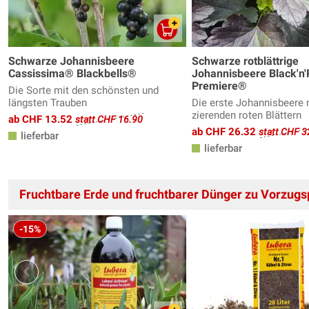
Schwarze Johannisbeere
Schwarze rotblättrige
Cassissima® Blackbells®
Johannisbeere Black'n
Premiere®
Die Sorte mit den schönsten und
längsten Trauben
Die erste Johannisbeere 
zierenden roten Blättern
ab CHF 13.52
statt CHF 16.90
ab CHF 26.32
statt CHF 3
lieferbar
lieferbar
Fruchtbare Erde und fruchtbarer Dünger zu Vorzugs
-15%