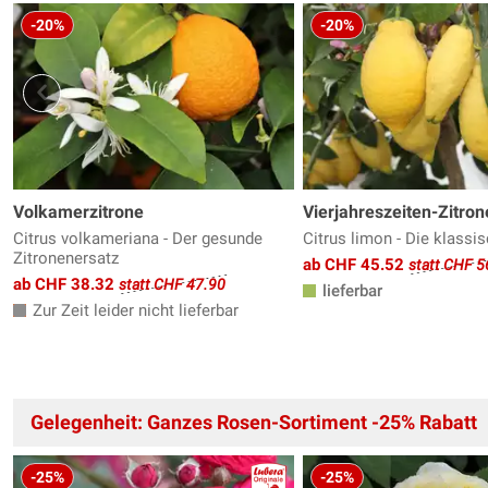
-20%
-20%
Volkamerzitrone
Vierjahreszeiten-Zitrone
Citrus volkameriana - Der gesunde
Citrus limon - Die klassi
Zitronenersatz
ab CHF 45.52
statt CHF 5
ab CHF 38.32
statt CHF 47.90
lieferbar
Zur Zeit leider nicht lieferbar
Gelegenheit: Ganzes Rosen-Sortiment -25% Rabatt
-25%
-25%