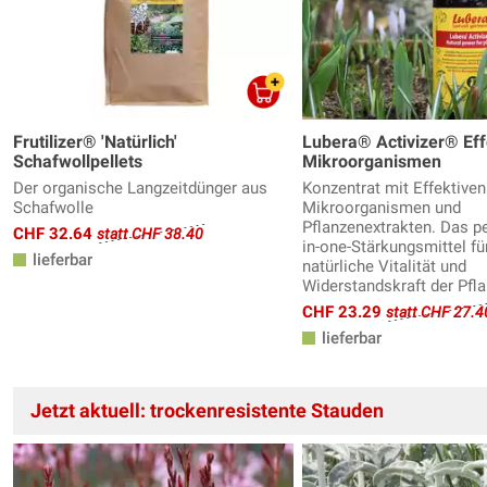
Frutilizer® 'Natürlich'
Lubera® Activizer® Eff
Schafwollpellets
Mikroorganismen
Der organische Langzeitdünger aus
Konzentrat mit Effektiven
Schafwolle
Mikroorganismen und
Pflanzenextrakten. Das pe
CHF 32.64
statt CHF 38.40
in-one-Stärkungsmittel fü
lieferbar
natürliche Vitalität und
Widerstandskraft der Pfla
CHF 23.29
statt CHF 27.4
lieferbar
Jetzt aktuell: trockenresistente Stauden